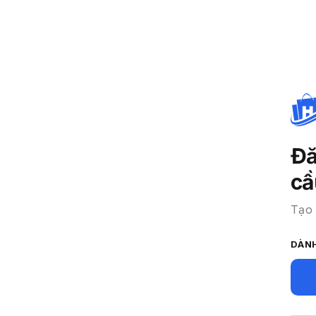
Đă
cầ
Tạo 
DÀN