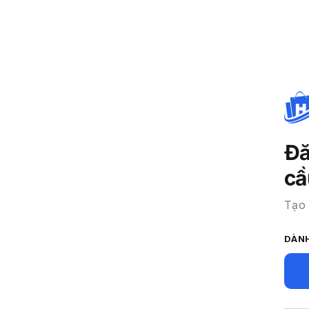
Đă
cầ
Tạo 
DÀN